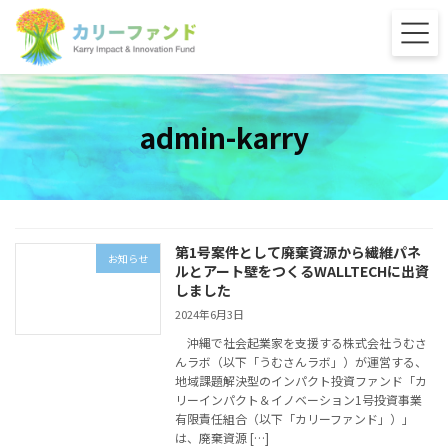
コ
ナ
ン
ビ
テ
ゲ
ン
ー
ツ
シ
へ
ョ
admin-karry
ス
ン
キ
に
ッ
移
プ
動
第1号案件として廃棄資源から繊維パネ
お知らせ
ルとアート壁をつくるWALLTECHに出資
しました
2024年6月3日
沖縄で社会起業家を支援する株式会社うむさ
んラボ（以下「うむさんラボ」）が運営する、
地域課題解決型のインパクト投資ファンド「カ
リーインパクト＆イノベーション1号投資事業
有限責任組合（以下「カリーファンド」）」
は、廃棄資源 […]